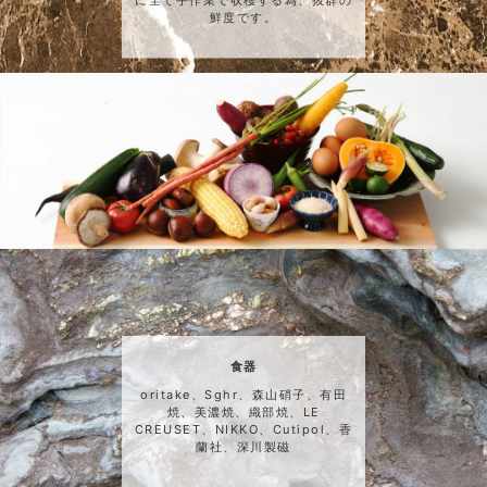
鮮度です。
食器
oritake、Sghr、森山硝子、有田
焼、美濃焼、織部焼、LE
CREUSET、NIKKO、Cutipol、香
蘭社、深川製磁