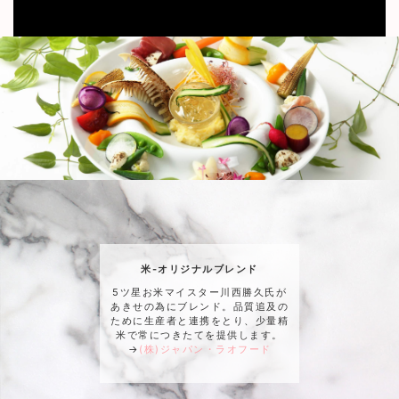
米-オリジナルブレンド
5ツ星お米マイスター川西勝久氏が
あきせの為にブレンド。品質追及の
ために生産者と連携をとり、少量精
米で常につきたてを提供します。
→
(株)ジャパン・ラオフード