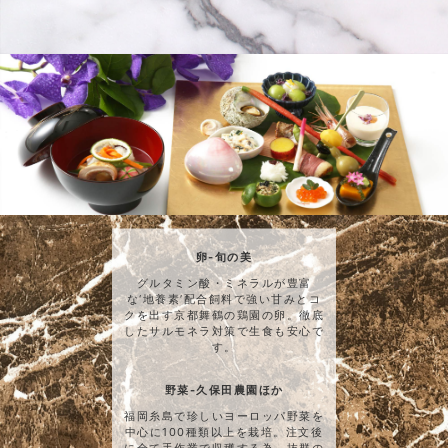
卵-旬の美
グルタミン酸・ミネラルが豊富
な‘地養素’配合飼料で強い甘みとコ
クを出す京都舞鶴の鶏園の卵。徹底
したサルモネラ対策で生食も安心で
す。
野菜-久保田農園ほか
福岡糸島で珍しいヨーロッパ野菜を
中心に100種類以上を栽培。注文後
に全て手作業で収穫する為、抜群の