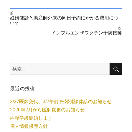
者
日:
ゴ
リ
ー
前
投
前
妊婦健診と助産師外来の同日予約にかかる費用につ
の
いて
投
稿
次
稿:
次
インフルエンザワクチン予防接種
の
ナ
投
稿:
ビ
ゲ
検
検
索
索:
ー
最近の投稿
シ
2/27医師交代、3/2午前 妊婦健診休診のお知らせ
ョ
2026年2月から医師変更のお知らせ
ン
両親学級開始します
個人情報保護方針