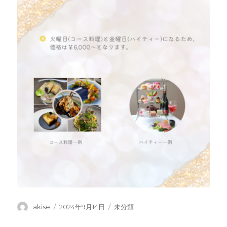
投
投
カ
akise
2024年9月14日
未分類
稿
稿
テ